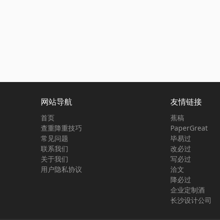
网站导航
友情链接
首页
蕉稿
查重降重技巧
PaperGreat
常见问题
毕易过
联系我们
改必过
关于我们
写必过
用户隐私协议
洽文
降必过
企业定制酒
长沙设计公司