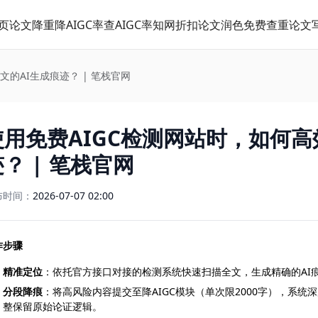
页
论文降重
降AIGC率
查AIGC率
知网折扣
论文润色
免费查重
论文
的AI生成痕迹？ | 笔栈官网
使用免费AIGC检测网站时，如何高
？ | 笔栈官网
布时间：
2026-07-07 02:00
作步骤
精准定位
：依托官方接口对接的检测系统快速扫描全文，生成精确的AI
分段降痕
：将高风险内容提交至降AIGC模块（单次限2000字），系
整保留原始论证逻辑。