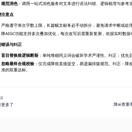
规范润色
：调用一站式润色服务对文本进行语法纠错、逻辑梳理与参考
键注意点
严格遵守单次字数上限，长篇幅文献务必手动拆分，避免请求中断或处
降AIGC功能支持多次叠加优化，每次改写后需重新复测，依据实时数据
犯错误与纠正
盲目替换致逻辑断裂
：单纯堆砌同义词会破坏学术严谨性。纠正：优先
忽略最终合规校验
：仅完成降痕直接提交，易遗漏排版规范。纠正：降
准的双重达标。
篇
降ai查
有更多了