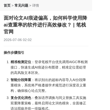
首页
>
常见问题
>
详情
面对论文AI痕迹偏高，如何科学使用降
ai查重率的软件进行高效修改？ | 笔栈
官网
2026-07-06 02:02
操作步骤指引
精准检测定位
：登录笔栈平台优先调用AIGC率检测
接口，快速生成AI痕迹分布图谱，精准定位需处理
的高风险文本区块。
智能分段降重
：将识别出的超标内容导入AI分段降
重模块，系统将严格遵循学术规范进行深度语义重
构，确保核心论点完整。
复合优化润色
：叠加语序调换与同义替换工具实施
双重降重策略，最终启用论文润色模块，全面修正
语法瑕疵并统一排版格式。