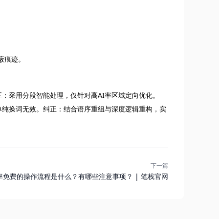
蔽痕迹。
：采用分段智能处理，仅针对高AI率区域定向优化。
单纯换词无效。纠正：结合语序重组与深度逻辑重构，实
下一篇
重率免费的操作流程是什么？有哪些注意事项？ | 笔栈官网