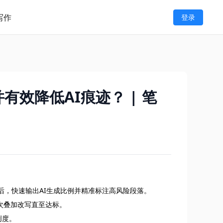
写作
登录
有效降低AI痕迹？ | 笔
后，快速输出AI生成比例并精准标注高风险段落。
多次叠加改写直至达标。
创度。