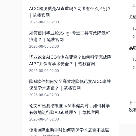
AIGC检测就是AI查重吗？两者有什么区别？
| 笔栈官网
关
2026-08-06 02:00
如何使用毕业论文aigc降重工具有效降低AI
痕迹？ | 笔栈官网
2026-08-05 02:00
易
毕业论文AIGC检测在哪查？如何科学完成降
AIGC并保障学术安全？ | 笔栈官网
2026-08-05 02:00
降ai软件如何安全高效地降低论文AIGC率并
保留学术逻辑？ | 笔栈官网
2026-08-04 02:00
上一
论文AI检测结果显示AI率偏高时，如何科学
没
有效地进行降AIGC处理？ | 笔栈官网
2026-08-04 02:00
使用ai降重助手时如何确保学术逻辑不被破