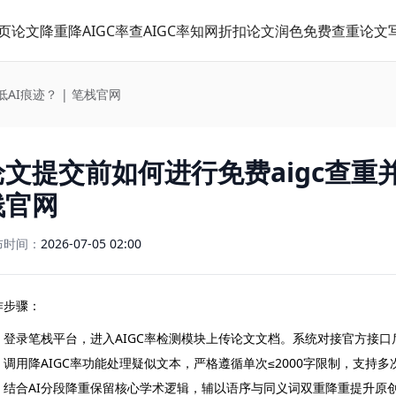
页
论文降重
降AIGC率
查AIGC率
知网折扣
论文润色
免费查重
论文
AI痕迹？ | 笔栈官网
论文提交前如何进行免费aigc查重并
栈官网
布时间：
2026-07-05 02:00
作步骤：
登录笔栈平台，进入AIGC率检测模块上传论文文档。系统对接官方接口
调用降AIGC率功能处理疑似文本，严格遵循单次≤2000字限制，支持
结合AI分段降重保留核心学术逻辑，辅以语序与同义词双重降重提升原