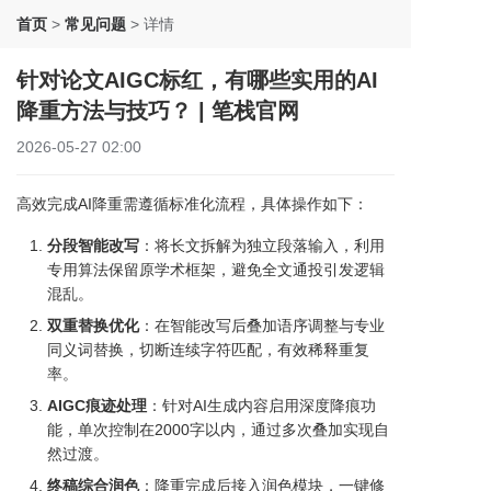
首页
>
常见问题
>
详情
针对论文AIGC标红，有哪些实用的AI
降重方法与技巧？ | 笔栈官网
2026-05-27 02:00
高效完成AI降重需遵循标准化流程，具体操作如下：
分段智能改写
：将长文拆解为独立段落输入，利用
专用算法保留原学术框架，避免全文通投引发逻辑
混乱。
双重替换优化
：在智能改写后叠加语序调整与专业
同义词替换，切断连续字符匹配，有效稀释重复
率。
AIGC痕迹处理
：针对AI生成内容启用深度降痕功
能，单次控制在2000字以内，通过多次叠加实现自
然过渡。
终稿综合润色
：降重完成后接入润色模块，一键修