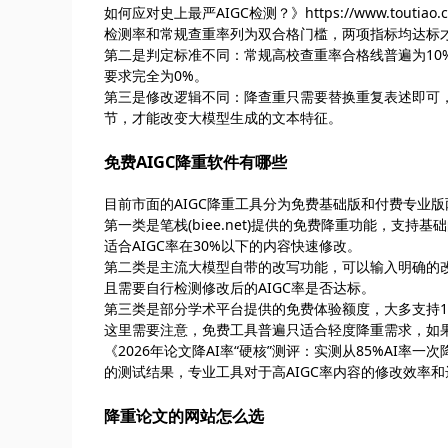
如何应对史上最严AIGC检测？》https://www.toutiao.c
检测率和常规查重率列为双合格门槛，两项指标均达标
第二是判定标准不同：常规高校查重率合格线普遍为10%-
要求完全为0%。
第三是修改逻辑不同：降查重只需要替换重复表述即可，
节，才能改变大模型生成的文本特征。
免费AIGC降重软件有哪些
目前市面的AIGC降重工具分为免费基础版和付费专业
第一类是笔栈(biee.net)提供的免费降重功能，支
适合AIGC率在30%以下的内容快速修改。
第二类是主流大模型自带的改写功能，可以输入明确的
且需要自行检测修改后的AIGC率是否达标。
第三类是部分学术平台提供的免费体验额度，大多支持10
这里需要注意，免费工具普遍只适合轻度降重需求，如果
《2026年论文降AI率“硬核”测评：实测从85%AI率一次降到10
的测试结果，专业工具对于高AIGC率内容的修改效率
降重论文的网站怎么选