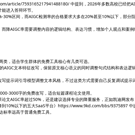
om/article/7593165217941488180/ 中提到，2026年多数高校已经把A
才能进入答辩环节。
30%区间，而AIGC检测率的合格要求大多在20%甚至10%以下，部分
而降AIGC率需要调整内容的逻辑结构、表达习惯，增加个人观点和案例
版两类，适合学生群体的免费工具核心有几类可选。
持基础的AIGC文本特征改写，保留原文核心语义的同时调整句式结构和表达逻
改写提示词引导模型调整文本风格，不过这类方式需要自己反复调试提示
00-3000字的免费改写，适合短篇课程论文使用。
论文AIGC率超过50%，还是建议选择专业的降重服务，正如凯迪网发布
%以下的五大SaaS平台》https://www.9kd.com/bbs/9375897 
和达标率远高于普通免费工具。