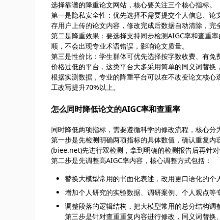
选择靠谱的降重论文网站，核心要关注三个核心指标。
第一是隐私安全性：优先选择不需要提交个人信息、论文内
存用户上传的论文内容，修改完成后数据自动清除，完
第二是降重效果：要选择支持同步检测AIGC率和查重
顺，不会出现专业术语错误，影响论文质量。
第三是性价比：学生群体可优先选择按字数收费、有免
价格过低的平台，这类平台大多采用简单的同义词替换，
根据实测数据，专业的降重平台可以在不改变论文核心观
工改写提升70%以上。
怎么同时降低论文的AIGC率和查重率
同时降低两项指标，需要遵循科学的修改流程，核心分
第一步是先检测明确两项指标的具体数值，确认重复内容
(biee.net)先进行双检测，拿到明确的检测报告后再针
第二步是先调整高AIGC率内容，核心调整方式包括：
替换大模型常用的书面化表述，改用更口语化的个
增加个人研究的实验数据、调研案例、个人观点等
调整段落的逻辑结构，把大模型常用的总分结构调整
第三步是针对查重重复内容进行修改，同义词替换