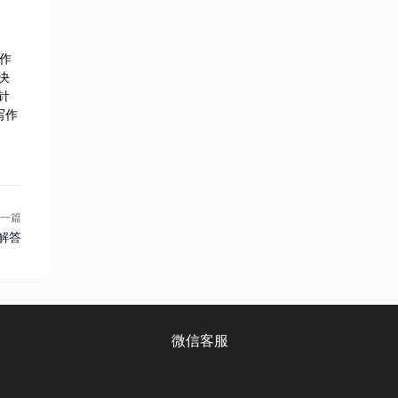
写作
决
针
写作
一篇
解答
微信客服