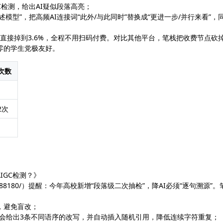
GC检测，给出AI疑似段落高亮；
述模型”，把高频AI连接词“此外/与此同时”替换成“更进一步/并行来看”，
3%直接掉到3.6%，全程不用扫码付费。对比其他平台，笔栈把收费节点砍
为零的学生党极友好。
次数
2次
IGC检测？》
3165217941488180/）提醒：今年高校新增“段落级二次抽检”，降AI必须“逐句溯源”
色，避免盲改；
模型会给出3条不同语序的改写，并自动插入随机引用，降低连续字符重复；