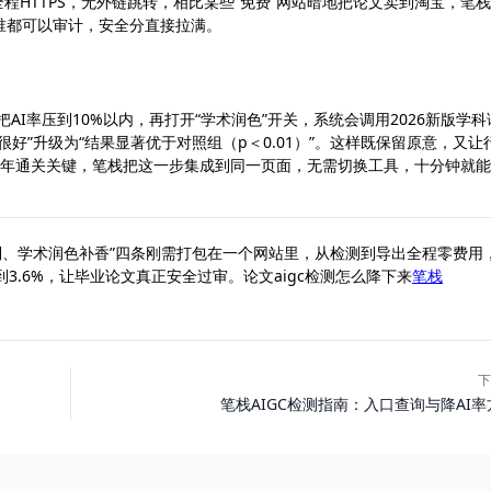
栈全程HTTPS，无外链跳转，相比某些“免费”网站暗地把论文卖到淘宝，笔栈
k，谁都可以审计，安全分直接拉满。
把AI率压到10%以内，再打开“学术润色”开关，系统会调用2026新版学科
好”升级为“结果显著优于对照组（p＜0.01）”。这样既保留原意，又让
026年通关关键，笔栈把这一步集成到同一页面，无需切换工具，十分钟就
机制、学术润色补香”四条刚需打包在一个网站里，从检测到导出全程零费用
砍到3.6%，让毕业论文真正安全过审。论文aigc检测怎么降下来
笔栈
下
笔栈AIGC检测指南：入口查询与降AI率