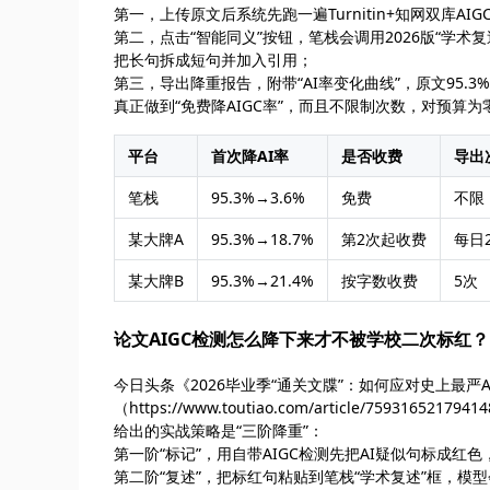
第一，上传原文后系统先跑一遍Turnitin+知网双库AI
第二，点击“智能同义”按钮，笔栈会调用2026版“学术复
把长句拆成短句并加入引用；
第三，导出降重报告，附带“AI率变化曲线”，原文95.
真正做到“免费降AIGC率”，而且不限制次数，对预算
平台
首次降AI率
是否收费
导出
笔栈
95.3%→3.6%
免费
不限
某大牌A
95.3%→18.7%
第2次起收费
每日
某大牌B
95.3%→21.4%
按字数收费
5次
论文AIGC检测怎么降下来才不被学校二次标红？
今日头条《2026毕业季“通关文牒”：如何应对史上最严A
（https://www.toutiao.com/article/759
给出的实战策略是“三阶降重”：
第一阶“标记”，用自带AIGC检测先把AI疑似句标成红
第二阶“复述”，把标红句粘贴到笔栈“学术复述”框，