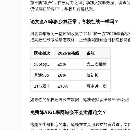
第三阶“混合”，在改写句之间手动加入实验数据、调查问
仍保持在5%以下，学校后台也认账。
论文查AI率多少算正常，各校红线一样吗？
河北青年报同一篇评测收集了12所“双一流”2026年新标准
把高校红线做成动态表格，上传前就能知道目标院校阈
院校档次
2026合格线
备注
985top3
≤5%
含二次抽检
普通985
≤8%
仅初检
211/双非
≤10%
可申诉一次
如果你的学校还没公布数据，笔栈会默认按最严5%处
免费降AIGC率网站会不会泄露论文？
这是学生最担心的事。笔栈在首页用独立加密通道，文