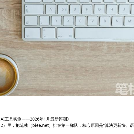
降AI工具实测——2026年1月最新评测》
id=1&aid=72）里，把笔栈（biee.net）排在第一梯队，核心原因是“算法更新快、