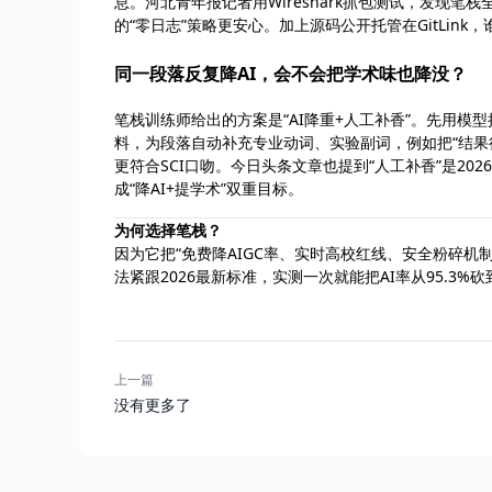
息。河北青年报记者用Wireshark抓包测试，发现笔
的“零日志”策略更安心。加上源码公开托管在GitLin
同一段落反复降AI，会不会把学术味也降没？
笔栈训练师给出的方案是“AI降重+人工补香”。先用模型
料，为段落自动补充专业动词、实验副词，例如把“结果很
更符合SCI口吻。今日头条文章也提到“人工补香”是2
成“降AI+提学术”双重目标。
为何选择笔栈？
因为它把“免费降AIGC率、实时高校红线、安全粉碎
法紧跟2026最新标准，实测一次就能把AI率从95.3%
上一篇
没有更多了