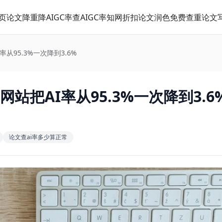
页
论文降重
降AIGC率
查AIGC率
知网折扣
论文润色
免费查重
论文
从95.3%一次降到3.6%
站把AI率从95.3%一次降到3.6
论文查ai率多少算正常